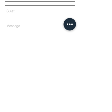
Go !
Le site de l'association sportive
d'escalade de Belley : AIN ROC
Site web tenu par des grimpeurs pour des