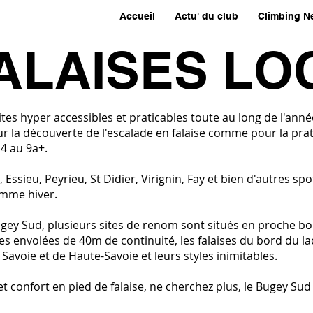
Accueil
Actu' du club
Climbing N
FALAISES LO
ites hyper accessibles et praticables toute au long de l'anné
ur la découverte de l'escalade en falaise comme pour la prat
 4 au 9a+.
, Essieu, Peyrieu, St Didier, Virignin, Fay et bien d'autres s
omme hiver.
ugey Sud, plusieurs sites de renom sont situés en proche b
ses envolées de 40m de continuité, les falaises du bord du l
e Savoie et de Haute-Savoie et leurs styles inimitables.
et confort en pied de falaise, ne cherchez plus, le Bugey Sud