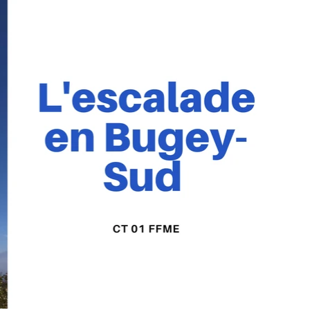
de et
Réfection des terrasses des secteurs
, 
"grosse écaille" et