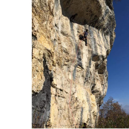
jusqu'au lac de Virieu Baigna
apéro au