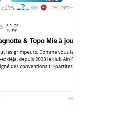
Ain Roc
18 avr.
agnotte & Topo Mis à jour
lut les grimpeurs, Comme vous le
vez déjà, depuis 2023 le club Ain Roc
signé des conventions tri-partites
concernées et la
é de Communes du
 Sud) pour garantir un accès
rable aux falaises du Bugey Sud. La
mission falaise du club est là pour
ganiser et réaliser les sessions
entretien prévues dans le cadre de
s nouvelles conventions. Il s'agit
un travail majoritairement bénévole