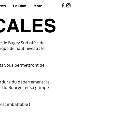
ews
Le Club
More
CALES
e, le Bugey Sud offre des
ique de haut niveau : le
pots vous permettront de
ordure du département : la
ac du Bourget et sa grimpe
 est imbattable !