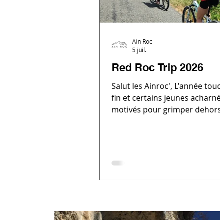
Ain Roc
5 juil.
Red Roc Trip 2026
Salut les Ainroc', L'année tou
fin et certains jeunes acharn
motivés pour grimper dehor
toutes conditions ! Cette ann
à l'implication de Renaud, Na
Julien, le Red Roc Trip 2026 a 
vendredi dernier sous la for
suivante : Départ en vélo de 
Grimpe sur la falaise du Mail
Arbignieu le matin Vélo jusqu
Le Grand à midi Grimpe au s
Vallon Perdu l'après midi Vél