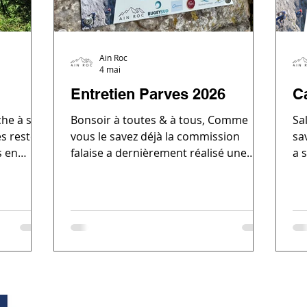
Ain Roc
4 mai
Entretien Parves 2026
C
che à sa
Bonsoir à toutes & à tous, Comme
Sa
és restent
vous le savez déjà la commission
sa
s en
falaise a dernièrement réalisé une
a 
ée, grâce
grosse journée d'entretien sur la
avec les communes 
thalie et
falaise de Parves. Une journée prévue
CCBS (Communaut
eu lieu
dans le cadre du contrat d'entretien
Bugey
me
qui lie le club, la commune locale et la
du
Belley
CCBS (Communauté de Commune
com
lon à
Bugey Sud). Bilan des opérations : 29
or
'à Virieu
relais changés et mis en conformité ✅
d'
ecteur du
51 voies contrôlées ✅ Réfection des
se
o
chemins dans les zones fragiles
d'