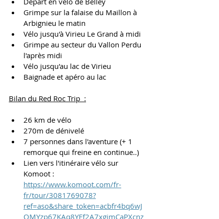
Départ en vélo de Belley
Grimpe sur la falaise du Maillon à 
Arbignieu le matin
Vélo jusqu'à Virieu Le Grand à midi 
Grimpe au secteur du Vallon Perdu 
l'après midi
Vélo jusqu'au lac de Virieu 
Baignade et apéro au lac
Bilan du Red Roc Trip  :
26 km de vélo 
270m de dénivelé
7 personnes dans l'aventure (+ 1 
remorque qui freine en continue..)
Lien vers l'itinéraire vélo sur 
Komoot : 
https://www.komoot.com/fr-
fr/tour/3081769078?
ref=aso&share_token=acbfr4bq6wJ
OMYzp67KAq8YEf2A7xgimCaPXcnz