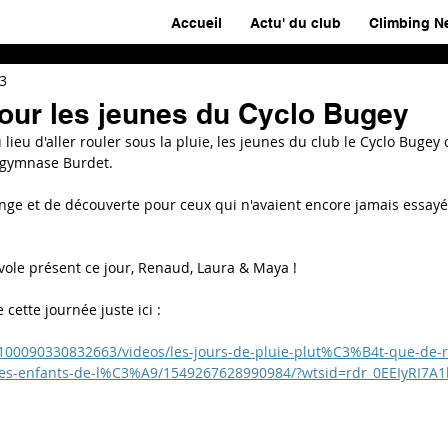
Accueil
Actu' du club
Climbing N
23
our les jeunes du Cyclo Bugey
 lieu d'aller rouler sous la pluie, les jeunes du club le Cyclo Bugey 
 gymnase Burdet. 
e et de découverte pour ceux qui n'avaient encore jamais essayé
ole présent ce jour, Renaud, Laura & Maya !
 cette journée juste ici :
100090330832663/videos/les-jours-de-pluie-plut%C3%B4t-que-de-ro
s-enfants-de-l%C3%A9/1549267628990984/?wtsid=rdr_0EEIyRI7A