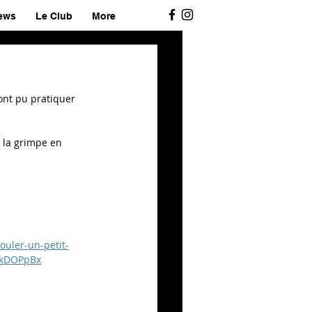
ews
Le Club
More
ont pu pratiquer  
 la grimpe en 
uler-un-petit-
1kDOPpBx